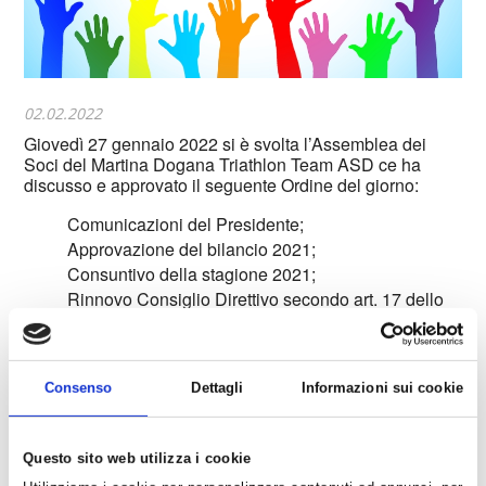
02.02.2022
Giovedi
̀
27 gennaio 2022 si è svolta
l’Assemblea dei
Soci del Martina Dogana Triathlon Team ASD ce ha
discusso e approvato il seguente Ordine del giorno:
Comunicazioni del Presidente;
Approvazione del bilancio 2021;
Consuntivo della stagione 2021;
Rinnovo Consiglio Direttivo secondo art. 17 dello
Statuto Societario;
Varie ed eventuali
La riunione si è svolta da remoto sulla piattaforma Skype
Consenso
Dettagli
Informazioni sui cookie
in ottemperanza alla normativa sanitaria vigente.
L'Assemblea ha approvato all'unanimità dei presenti il
bilancio consuntivo 2021, ha preso atto delle dimissioni
Questo sito web utilizza i cookie
di parte del Consiglio Direttivo in carica e ha quindi ha