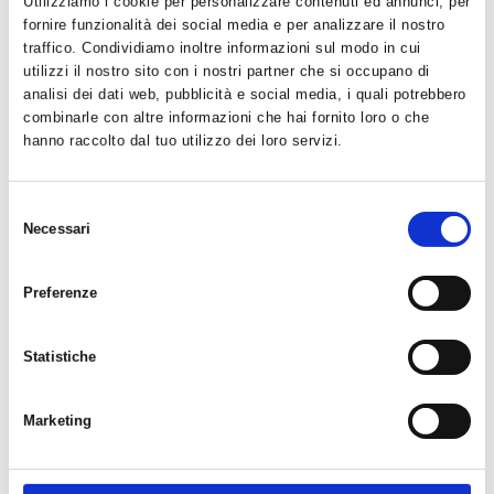
Utilizziamo i cookie per personalizzare contenuti ed annunci, per
provveduto al rinnovo del Consiglio Direttivo che risulta
fornire funzionalità dei social media e per analizzare il nostro
così composto:
traffico. Condividiamo inoltre informazioni sul modo in cui
Presidente: Orsato Mirco
-
utilizzi il nostro sito con i nostri partner che si occupano di
Vice Presidente Vicario: Gioppo Susanna
-
analisi dei dati web, pubblicità e social media, i quali potrebbero
Vice Presidente: Lesca Luca
-
combinarle con altre informazioni che hai fornito loro o che
Consigliere: Baron Moreno
-
hanno raccolto dal tuo utilizzo dei loro servizi.
Consigliere: Battistin Giulia
-
Consigliere Rappresentante Atleti: Toniolo Giovanna
-
-
Consigliere Rappresentante Tecnici: Martina Dogana
Selezione
Risultano inoltre eletti:
Necessari
del
Rappresentante Atleti
- Zilio Stefano: sostituto
consenso
- Sartori Marco Alberto:
Rappresentante Tecnici
sostituto
Preferenze
per legegre ilverbale della riunione
clicca QUI
Statistiche
Da parte di tutto il Martina Dogana Triathlon Team ASD
un grosso in bcca al lupo al nuovo Direttivo!
Marketing
#emozione #passione #divertimento
#MDTTneverSTOPS