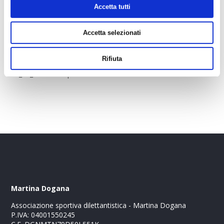
Accetta tutti
Accetta selezionati
Allegato
Rifiuta
Verbale Assemblea dei ...na Triathlon Team ASD-
27_01_2022.docx.pdf
Martina Dogana
Associazione sportiva dilettantistica - Martina Dogana
P.IVA: 04001550245