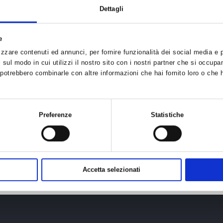
Dettagli
e
zzare contenuti ed annunci, per fornire funzionalità dei social media e pe
sul modo in cui utilizzi il nostro sito con i nostri partner che si occupan
i potrebbero combinarle con altre informazioni che hai fornito loro o che 
ente del Consiglio dei Ministri del 4 marzo 2020 che detta le misure per il contrast
Preferenze
Statistiche
a l'evidente impossibilità di poter garantire quanto richiesto dall'articolo 1 del sudde
l Consiglio Direttivo hanno deciso di
rinviare l'Assemblea dei Soci
prevista per vener
rgenza.
Accetta selezionati