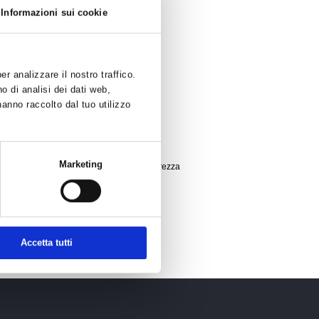
Informazioni sui cookie
r analizzare il nostro traffico.
o di analisi dei dati web,
hanno raccolto dal tuo utilizzo
o e il contenimento della diffusione del
Marketing
tto Decreto e considerate prioritarie la sicurezza
dì 20 marzo 2020 a nuova data da fissare
Accetta tutti