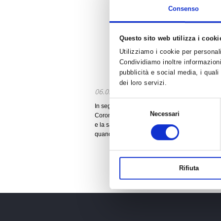
Consenso
Questo sito web utilizza i cooki
Utilizziamo i cookie per personali
Condividiamo inoltre informazioni 
pubblicità e social media, i qual
dei loro servizi.
06.03.2020
Selezione
In seguito all'emanazione del Decreto del Presid
Necessari
del
Coronavirus su tutto il territorio nazionale, vist
e la salute di tutti i tesserati, il Presidente e i
consenso
quando sarà passata questa situazione di eme
Rifiuta