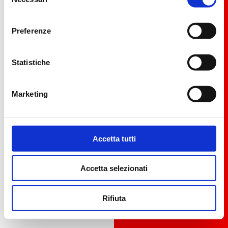
Martina
del
Triathlon
consenso
Dogana
Team
Preferenze
Sito Ufficiale
Martina Dogana
Statistiche
Marketing
Accetta tutti
Accetta selezionati
Rifiuta